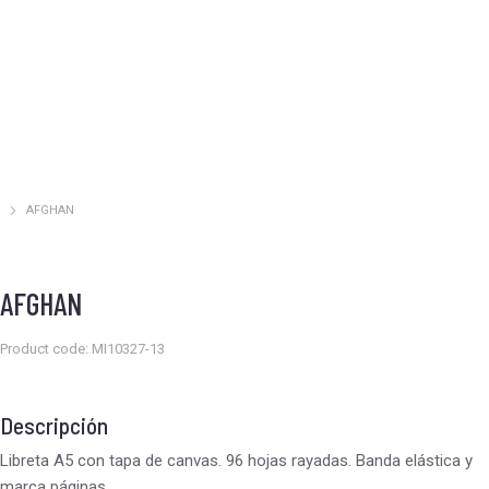
AFGHAN
Estás aquí:
AFGHAN
Product code: MI10327-13
Descripción
Libreta A5 con tapa de canvas. 96 hojas rayadas. Banda elástica y
marca páginas.