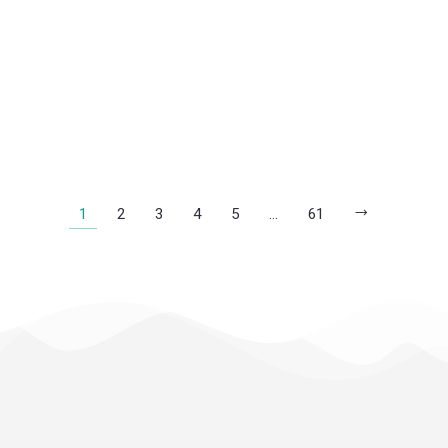
AMANTA
AMARANTA
1
2
3
4
5
…
61