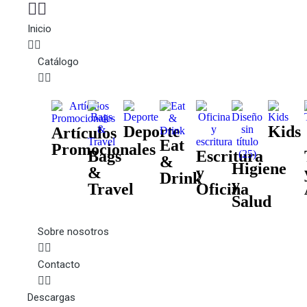
Inicio
Catálogo
Deporte
Kids
Artículos
Eat
Promocionales
Bags
Escritura
&
Higiene
&
y
Drink
y
Travel
Oficina
Salud
Sobre nosotros
Contacto
Descargas