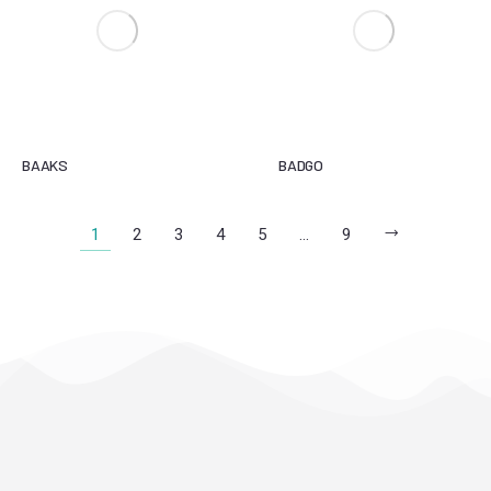
BAAKS
BADGO
1
2
3
4
5
…
9