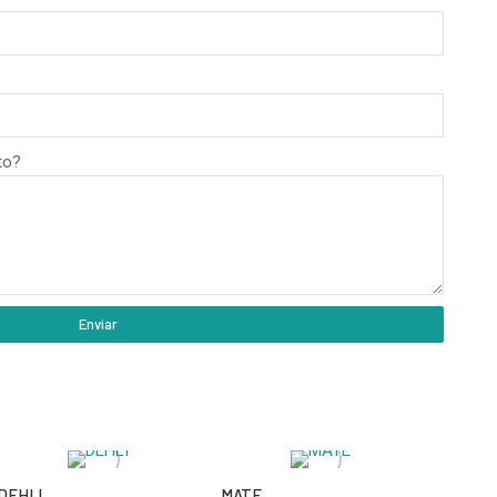
to?
Enviar
DEHLI
MATE