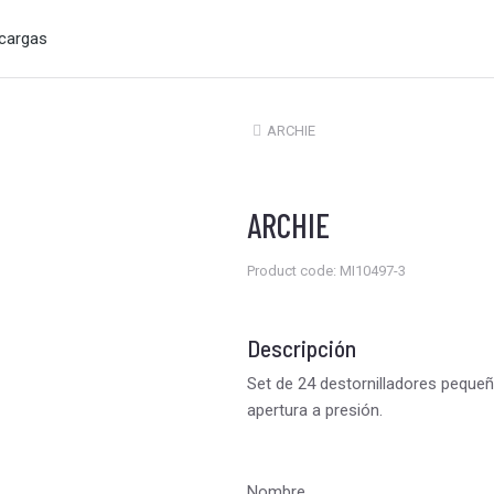
cargas
ARCHIE
Estás aquí:
ARCHIE
Product code: MI10497-3
Descripción
Set de 24 destornilladores peque
apertura a presión.
Nombre