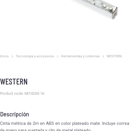
Inicio
Tecnología y accesorios
Herramientas y Linternas
WESTERN
Estás aquí:
WESTERN
Product code: MI10260-16
Descripción
Cinta métrica de 2m en ABS en color plateado mate. Incluye correa
de mano para sujetarla y clip de metal plateado.