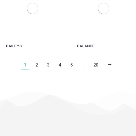
BAILEYS
BALANCE
1
2
3
4
5
…
20