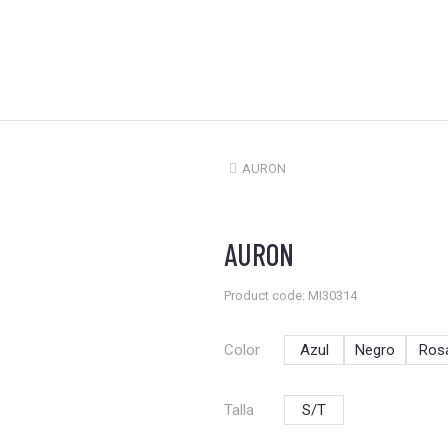
AURON
Estás aquí:
AURON
Product code: MI30314
Color
Azul
Negro
Ros
Talla
S/T