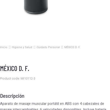
Inicio
Higiene y Salud
Cuidado Personal
MÉXICO D. F.
Estás aquí:
MÉXICO D. F.
Product code: MI10112-3
Descripción
Aparato de masaje muscular portátil en ABS con 4 cabezales de
masaje intercambiables. 6 velocidades disponibles. Incluye batería