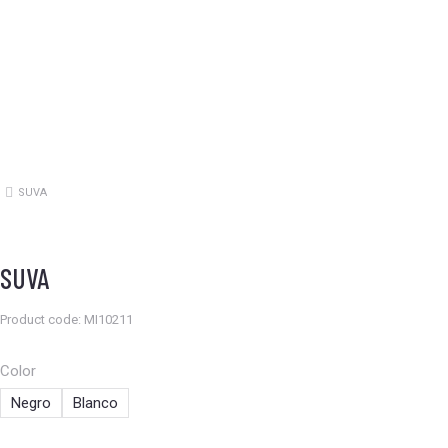
SUVA
Estás aquí:
SUVA
Product code: MI10211
Color
Negro
Blanco