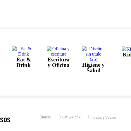
Ki
Eat &
Escritura
Higiene y
Drink
y Oficina
Salud
asos
Estás aquí:
Inicio
Eat & Drink
Tazas y Vasos