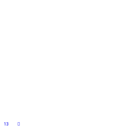
LA
ANIL
O
BANTAL
13