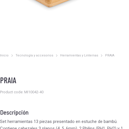
Inicio
Tecnología y accesorios
Herramientas y Linternas
PRAIA
Estás aquí:
PRAIA
Product code: MI10042-40
Descripción
Set herramientas 13 piezas presentado en estuche de bambú.
Contiene cabezales 3 planos (4, 5, 6mm), 2 Philips (PH1, PH2) y 1