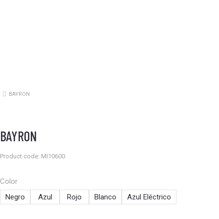
BAYRON
Estás aquí:
BAYRON
Product code: MI10600
Color
Negro
Azul
Rojo
Blanco
Azul Eléctrico