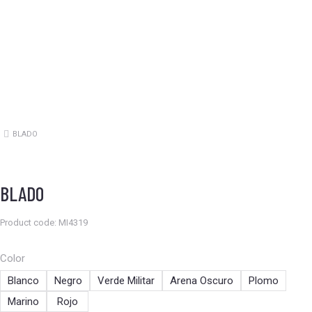
BLADO
Estás aquí:
BLADO
Product code: MI4319
Color
Blanco
Negro
Verde Militar
Arena Oscuro
Plomo
Marino
Rojo