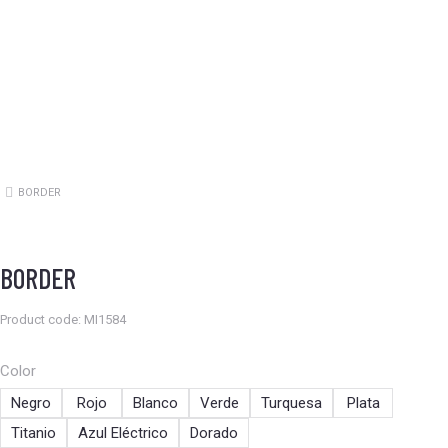
BORDER
Estás aquí:
BORDER
Product code: MI1584
Color
Negro
Rojo
Blanco
Verde
Turquesa
Plata
Titanio
Azul Eléctrico
Dorado