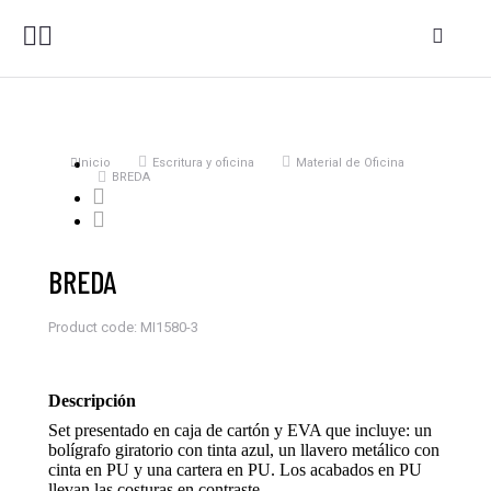
Estás aquí:
Inicio
Escritura y oficina
Material de Oficina
BREDA
BREDA
Product code: MI1580-3
Descripción
Set presentado en caja de cartón y EVA que incluye: un
bolígrafo giratorio con tinta azul, un llavero metálico con
cinta en PU y una cartera en PU. Los acabados en PU
llevan las costuras en contraste.