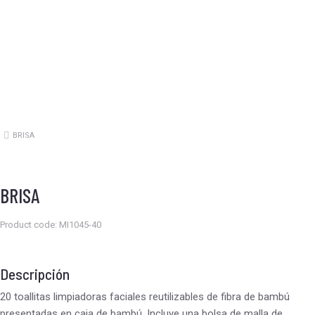
BRISA
Estás aquí:
BRISA
Product code: MI1045-40
Descripción
20 toallitas limpiadoras faciales reutilizables de fibra de bambú
presentadas en caja de bambú. Incluye una bolsa de malla de