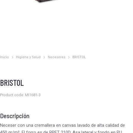
Inicio
Higiene y Salud
Neceseres
BRISTOL
Estás aquí:
BRISTOL
Product code: MI1681-3
Descripción
Neceser con una cremallera en canvas lavado de alta calidad de
450 gr/m². El forro es de RPET 210D. Asa lateral y fondo en PU