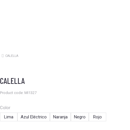
CALELLA
Estás aquí:
CALELLA
Product code: MI1327
Color
Lima
Azul Eléctrico
Naranja
Negro
Rojo