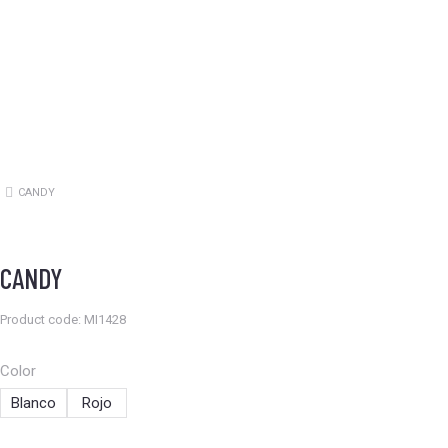
CANDY
Estás aquí:
CANDY
Product code: MI1428
Color
Blanco
Rojo