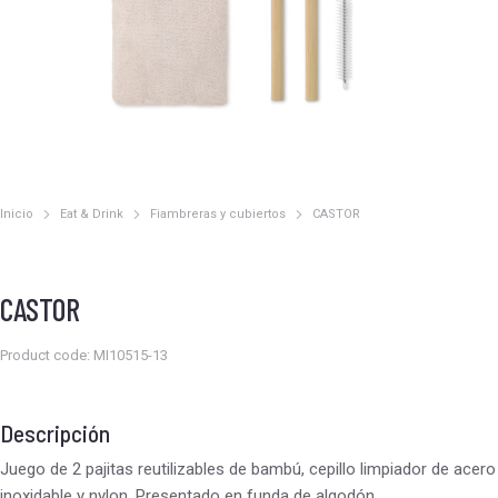
Inicio
Eat & Drink
Fiambreras y cubiertos
CASTOR
Estás aquí:
CASTOR
Product code: MI10515-13
Descripción
Juego de 2 pajitas reutilizables de bambú, cepillo limpiador de acero
inoxidable y nylon. Presentado en funda de algodón.