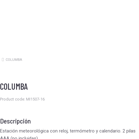
COLUMBA
Estás aquí:
COLUMBA
Product code: MI1507-16
Descripción
Estación meteorológica con reloj, termómetro y calendario. 2 pilas
AAA (no incluidas).