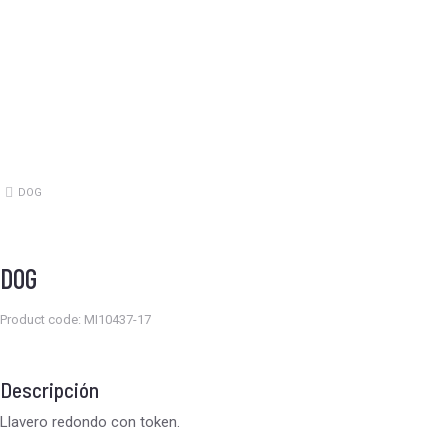
DOG
Estás aquí:
DOG
Product code: MI10437-17
Descripción
Llavero redondo con token.