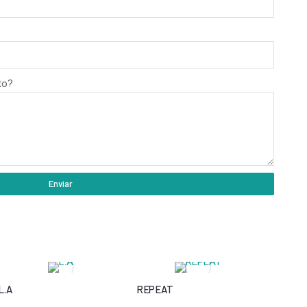
to?
Enviar
L.A
REPEAT