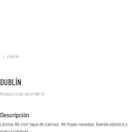
DUBLÍN
Estás aquí:
DUBLÍN
Product code: MI10188-13
Descripción
Libreta A6 con tapa de canvas. 96 hojas rayadas. Banda elástica y
marca páginas.