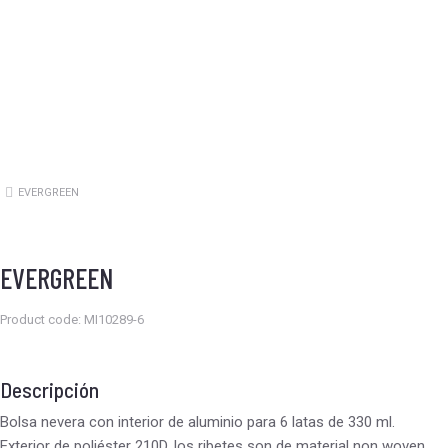
EVERGREEN
Estás aquí:
EVERGREEN
Product code: MI10289-6
Descripción
Bolsa nevera con interior de aluminio para 6 latas de 330 ml.
Exterior de poliéster 210D, los ribetes son de material non woven.