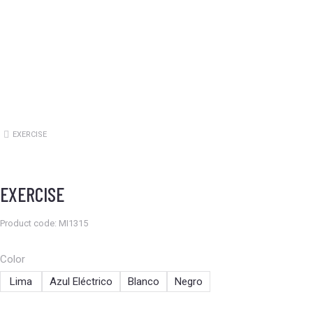
EXERCISE
Estás aquí:
EXERCISE
Product code: MI1315
Color
Lima
Azul Eléctrico
Blanco
Negro