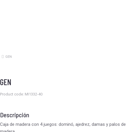
GEN
Estás aquí:
GEN
Product code: MI1332-40
Descripción
Caja de madera con 4 juegos: dominó, ajedrez, damas y palos de
madera.