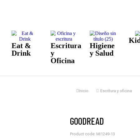
Kid
Eat &
Escritura
Higiene
Drink
y
y Salud
Oficina
Estás aquí:
Inicio
Escritura y oficina
GOODREAD
Product code: MI1249-13