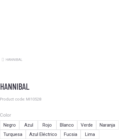
HANNIBAL
Estás aquí:
HANNIBAL
Product code: MI10528
Color
Negro
Azul
Rojo
Blanco
Verde
Naranja
Turquesa
Azul Eléctrico
Fucsia
Lima