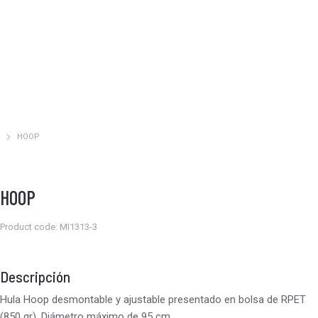
HOOP
Estás aquí:
HOOP
Product code: MI1313-3
Descripción
Hula Hoop desmontable y ajustable presentado en bolsa de RPET
(850 gr). Diámetro máximo de 95 cm.