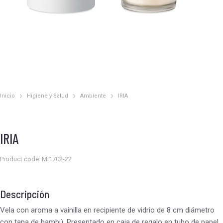
Inicio
Higiene y Salud
Ambiente
IRIA
Estás aquí:
IRIA
Product code: MI1702-22
Descripción
Vela con aroma a vainilla en recipiente de vidrio de 8 cm diámetro
con tapa de bambú. Presentado en caja de regalo en tubo de papel.