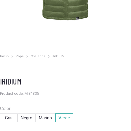
Inicio
Ropa
Chalecos
IRIDIUM
Estás aquí:
IRIDIUM
Product code: MI31305
Color
Gris
Negro
Marino
Verde