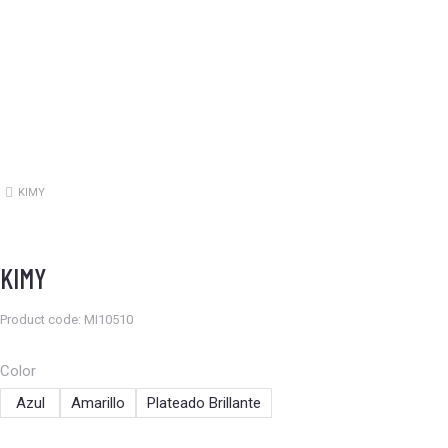
KIMY
Estás aquí:
KIMY
Product code: MI10510
Color
Azul
Amarillo
Plateado Brillante