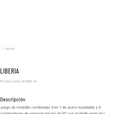
LIBERIA
Estás aquí:
LIBERIA
Product code: MI1885-16
Descripción
Juego de molinillo combinado 4 en 1 de acero inoxidable y 4
contenedores de especias hecho de PS con molinillo manual y