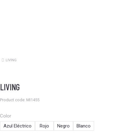
LIVING
Estás aquí:
LIVING
Product code: MI1455
Color
Azul Eléctrico
Rojo
Negro
Blanco