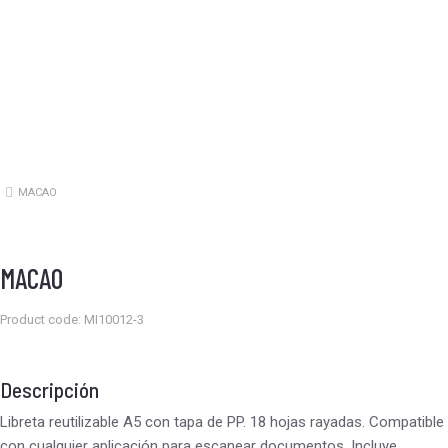
MACAO
Estás aquí:
MACAO
Product code: MI10012-3
Descripción
Libreta reutilizable A5 con tapa de PP. 18 hojas rayadas. Compatible
con cualquier aplicación para escanear documentos. Incluye