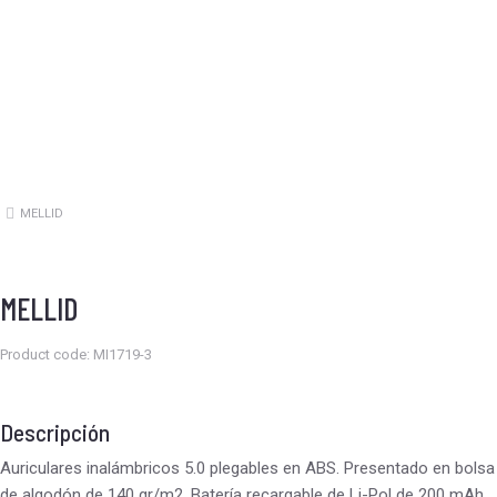
MELLID
Estás aquí:
MELLID
Product code: MI1719-3
Descripción
Auriculares inalámbricos 5.0 plegables en ABS. Presentado en bolsa
de algodón de 140 gr/m2. Batería recargable de Li-Pol de 200 mAh.