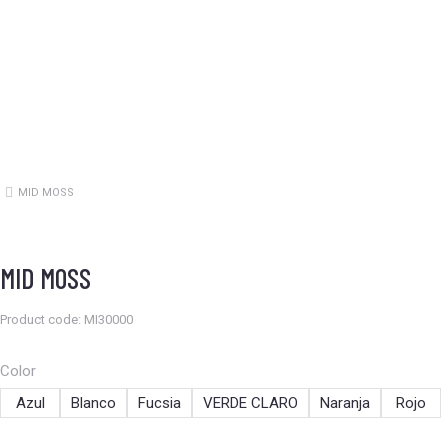
MID MOSS
Estás aquí:
MID MOSS
Product code: MI30000
Color
Azul
Blanco
Fucsia
VERDE CLARO
Naranja
Rojo