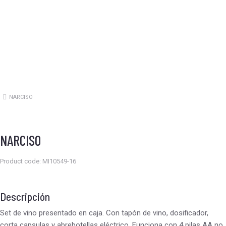
NARCISO
Estás aquí:
NARCISO
Product code: MI10549-16
Descripción
Set de vino presentado en caja. Con tapón de vino, dosificador,
corta capsulas y abrebotellas eléctrico. Funciona con 4 pilas AA no