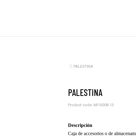
Estás aquí:
PALESTINA
PALESTINA
Product code: MI10008-13
Descripción
Caja de accesorios o de almacenami