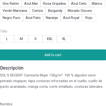
Gris Ratón
Azul Mar
Rosa Orquídea
Azul Cielo
Blanco
Verde Manzana
Ceniza
Burgundy
Morado Oscuro
Negro Puro
Azul Pato
Naranja
Azul Royal
Rojo
Talla
L
M
S
XXL
XL
Add to cart
Descripción
SOL’S REGENT Camiseta Mujer 150g/m². 100 % algodón semi
peinado ringspun, tapa costuras reforzadas en el cuello, cuello de
punto acanalado, manga corta, corte entallado, costuras laterales. .
Nombre