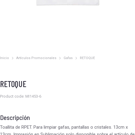
Inicio
Artículos Promocionales
Gafas
RETOQUE
Estás aquí:
RETOQUE
Product code: MI1453-6
Descripción
Toallita de RPET. Para limpiar gafas, pantallas o cristales. 13cm x
13cm. Impresión en Sublimación solo disponible sobre el artículo de