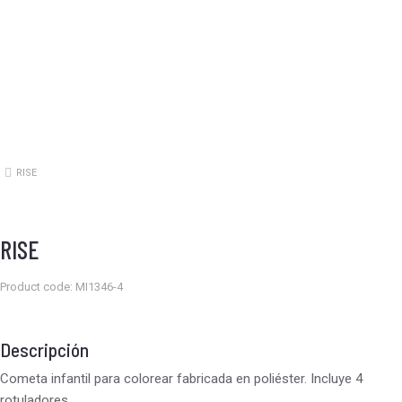
RISE
Estás aquí:
RISE
Product code: MI1346-4
Descripción
Cometa infantil para colorear fabricada en poliéster. Incluye 4
rotuladores.