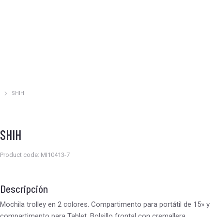
SHIH
Estás aquí:
SHIH
Product code: MI10413-7
Descripción
Mochila trolley en 2 colores. Compartimento para portátil de 15» y
compartimento para Tablet. Bolsillo frontal con cremallera.