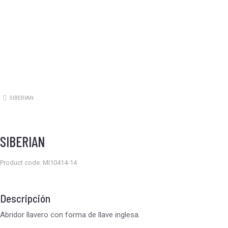
SIBERIAN
Estás aquí:
SIBERIAN
Product code: MI10414-14
Descripción
Abridor llavero con forma de llave inglesa.