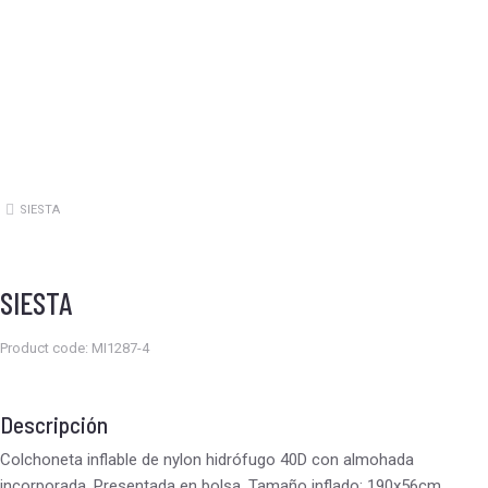
SIESTA
Estás aquí:
SIESTA
Product code: MI1287-4
Descripción
Colchoneta inflable de nylon hidrófugo 40D con almohada
incorporada. Presentada en bolsa. Tamaño inflado: 190x56cm.