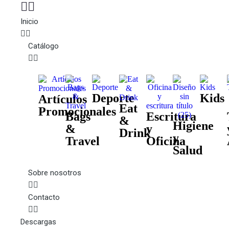
Inicio
Catálogo
Deporte
Kids
Artículos
Eat
Promocionales
Bags
Escritura
&
Higiene
&
y
Drink
y
Travel
Oficina
Salud
Sobre nosotros
Contacto
Descargas