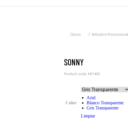
Estás aquí:
Inicio
Artículos Promociona
SONNY
Product code: MI1492
Azul
Color
Blanco Transparente
Gris Transparente
Limpiar