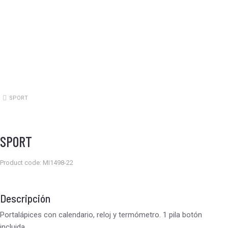
SPORT
Estás aquí:
SPORT
Product code: MI1498-22
Descripción
Portalápices con calendario, reloj y termómetro. 1 pila botón
incluida.