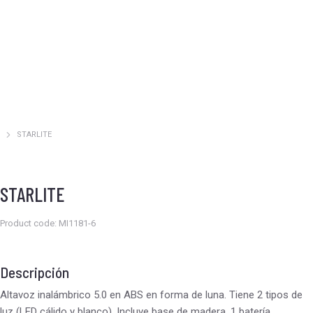
STARLITE
Estás aquí:
STARLITE
Product code: MI1181-6
Descripción
Altavoz inalámbrico 5.0 en ABS en forma de luna. Tiene 2 tipos de
luz (LED cálido y blanco). Incluye base de madera. 1 batería